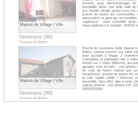
ouverte, avec électroménager de
possibilité 3ème. une belle salle de 
pvc double vitrage. grand sous-sol,
proche de toutes les commodités,
autoroutiers et gare tgv accessibles 
capifrance - votre conseiller local 
Maison de Village / Ville
www.capifrance.fr mandat : 204522 r
Sevenans (90)
Territoire de Belfort
Proche de sevenans, belle maison tr
finition. cuisine ouverte sur salon sé
pour accéder à l'étage, 3 chambres
conception et orientation des 2 mais
entrée sur 2 côtés différents, aucu
garages sont accolés - voir photos et
de celui de l'autre maison par un
l'acquéreur). proche de toutes les co
la voie rapide (delle / héricourt 
Maison de Village / Ville
ensemble, faire offre. dpe à venir. ré
valérie serriere - voir photos (réf. 
34093229364
Sevenans (90)
Territoire de Belfort