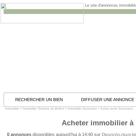
Le site d'annonces immobilièr
RECHERCHER UN BIEN
DIFFUSER UNE ANNONCE
Immobilier
>
Immobilier Territoire de Belfort
>
Immobilier Sevenans
>
Achat vente Sevenans
Acheter immobilier à
0 annonces
disponibles aujourd'hui à 14:40 sur
D
MAISONS-FRANCH