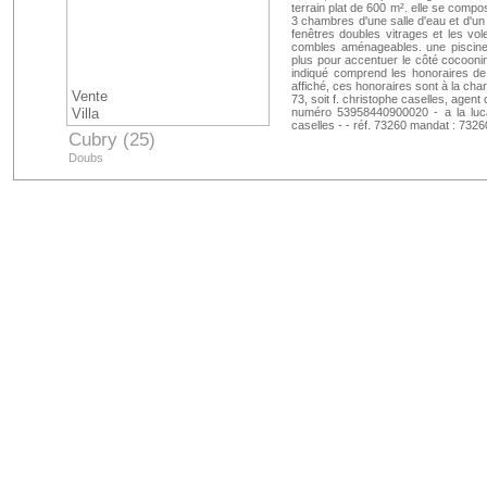
terrain plat de 600 m². elle se compo
3 chambres d'une salle d'eau et d'un
fenêtres doubles vitrages et les vol
combles aménageables. une piscine h
plus pour accentuer le côté cocooning
indiqué comprend les honoraires de
affiché, ces honoraires sont à la char
Vente
73, soit f. christophe caselles, agen
Villa
numéro 53958440900020 - a la lucar
caselles - - réf. 73260 mandat : 7326
Cubry (25)
Doubs