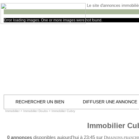
Le site d'annonces immobilièr
Error loading images. One or more images were not found.
RECHERCHER UN BIEN
DIFFUSER UNE ANNONCE
Immobilier
>
Immobilier Doubs
>
Immobilier Cubry
Immobilier Cu
0 annonces
disponibles aujourd'hui à 23:45 sur
D
MAISONS-FRANCH