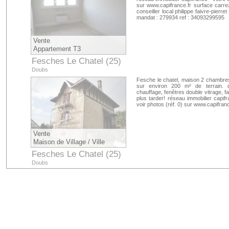
sur www.capifrance.fr surface carre
conseiller local philippe faivre-pierr
mandat : 279934 ref : 34093299595
Vente
Appartement T3
Fesches Le Chatel (25)
Doubs
Fesche le chatel, maison 2 chambres,
sur environ 200 m² de terrain. qua
chauffage, fenêtres double vitrage, 
plus tarder! réseau immobilier capifr
voir photos (réf. 0) sur www.capifra
Vente
Maison de Village / Ville
Fesches Le Chatel (25)
Doubs