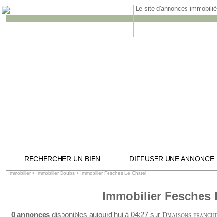
Le site d'annonces immobilièr
RECHERCHER UN BIEN
DIFFUSER UNE ANNONCE
Immobilier
>
Immobilier Doubs
>
Immobilier Fesches Le Chatel
Immobilier Fesches 
0 annonces
disponibles aujourd'hui à 04:27 sur
D
MAISONS-FRANCH