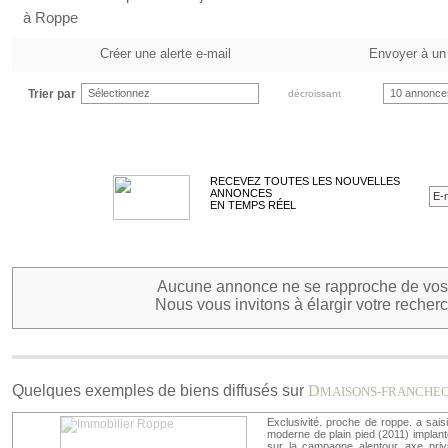
à Roppe
Créer une alerte e-mail
Envoyer à un
Trier par
Sélectionnez
10 annonce
décroissant
RECEVEZ TOUTES LES NOUVELLES
ANNONCES
EN TEMPS RÉEL
Aucune annonce ne se rapproche de vos 
Nous vous invitons à élargir votre recherc
Quelques exemples de biens diffusés sur
D
MAISONS-FRANCHE
Exclusivité. proche de roppe. a saisir
moderne de plain pied (2011) implant
sur la campagne alentour. axe privilé