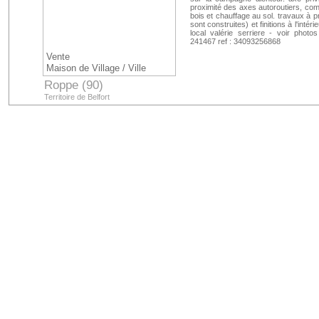
proximité des axes autoroutiers, com
bois et chauffage au sol. travaux à p
sont construites) et finitions à l'intér
local valérie serriere - voir phot
241467 ref : 34093256868
Vente
Maison de Village / Ville
Roppe (90)
Territoire de Belfort