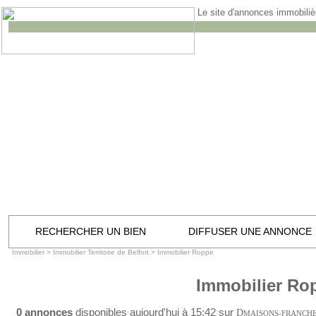
Le site d'annonces immobilièr
RECHERCHER UN BIEN
DIFFUSER UNE ANNONCE
Immobilier
>
Immobilier Territoire de Belfort
>
Immobilier Roppe
Immobilier Ro
0 annonces
disponibles aujourd'hui à 15:42 sur
D
MAISONS-FRANCH